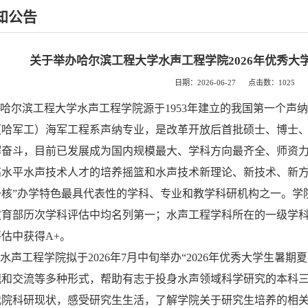
知公告
关于举办哈尔滨工程大学水声工程学院2026年优秀大
日期：2026-06-27 点击数：
1025
哈尔滨工程大学水声工程学院源于
1953年建立的我国第一个
（哈军工）海军工程系声纳专业，是改革开放后首批硕士、博士
懈奋斗，目前已发展成为国内规模最大、学科方向最齐全、师资
高水平水声技术人才的培养摇篮和水声技术新理论、新技术、新方
一核”办学特色最具代表性的学科、专业和教学科研机构之一。学
教育部历次学科评估中均名列第一；水声工程学科所在的一级学
估中获得A+。
水声工程学院拟于
202
6
年
7
月中旬举办
“202
6
年优秀大学生暑期夏
观和交流等多种形式，帮助有志于投身水声领域科学研究的本科
我院科研现状，感受研究生生活，了解学院关于研究生培养的相