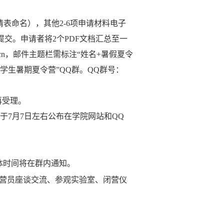
请表命名），其他2
-
6
项
申请材料电子
提交。申请者将2个PDF文档汇总至一
edu.cn，邮件主题栏需标注“姓名+暑假夏令
学生暑期夏令营
”
QQ群
。
QQ群号：
再受理。
于7月7日左右公布在学院网站和QQ
体时间
将在群内
通知。
与营员座谈交流、参观实验室、闭营仪